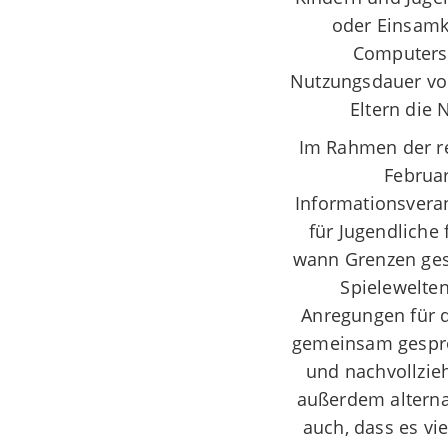
oder Einsamk
Computersp
Nutzungsdauer von
Eltern die
Im Rahmen der re
Februar
Informationsveran
für Jugendliche
wann Grenzen gese
Spielewelten
Anregungen für d
gemeinsam gespro
und nachvollzieh
außerdem alterna
auch, dass es vi