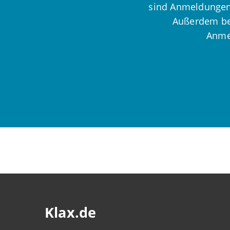
sind Anmeldungen 
Außerdem bea
Anmel
Klax.de