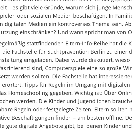
eit – es gibt viele Gründe, warum sich junge Mensch
ielen oder sozialen Medien beschäftigen. In Famili
 digitalen Medien ein kontroverses Thema sein. Ab
 Nutzung einschränken? Und wann spricht man von O
gelmäßig stattfindenden Eltern-Info-Reihe hat die K
 die Fachstelle für Suchtprävention Berlin zu einer d
staltung eingeladen. Dabei wurde diskutiert, wieso
 faszinierend sind, Computerspiele eine so große W
tzt werden sollten. Die Fachstelle hat interessiert
 erörtert, Tipps für Regeln im Umgang mit digitale
as Homeschooling gegeben. Wichtig ist: Über Onlin
chen werden. Die Kinder und Jugendlichen brauch
bare Regeln oder festgelegte Zeiten. Eltern sollten 
tive Beschäftigungen finden – am besten offline. De
ele gute digitale Angebote gibt, bei denen Kinder und