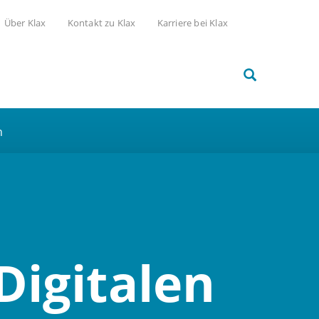
Über Klax
Kontakt zu Klax
Karriere bei Klax
h
Digitalen