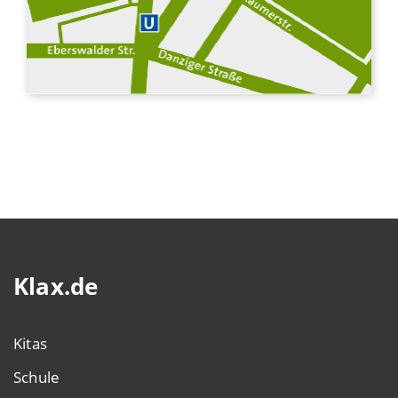
Klax.de
Kitas
Schule