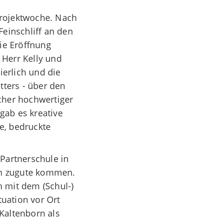
 Projektwoche. Nach
Feinschliff an den
ie Eröffnung
 Herr Kelly und
erlich und die
tters - über den
cher hochwertiger
gab es kreative
e, bedruckte
r
Partnerschule in
n
zugute kommen
.
 mit dem (Schul-)
tuation vor Ort
Kaltenborn als