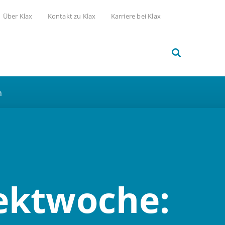
Über Klax
Kontakt zu Klax
Karriere bei Klax
h
jektwoche: