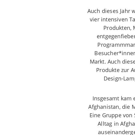
Auch dieses Jahr w
vier intensiven T
Produkten, 
entgegenfieber
Programmmanag
Besucher*innen 
Markt. Auch dies
Produkte zur A
Design-Lamp
Insgesamt
kam 
Afghanistan, die
Eine Gruppe von 
Alltag in Afgh
auseinanderge