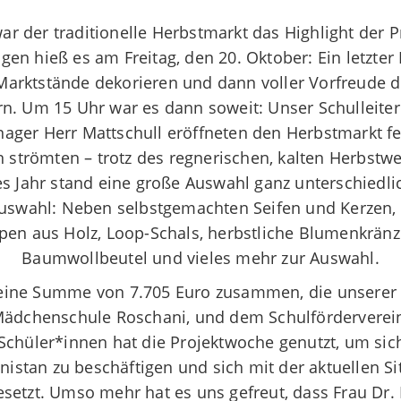
ar der traditionelle Herbstmarkt das Highlight der
agen hieß es am Freitag, den 20. Oktober: Ein letzter 
Marktstände dekorieren und dann voller Vorfreude d
n. Um 15 Uhr war es dann soweit: Unser Schulleiter
er Herr Mattschull eröffneten den Herbstmarkt fei
strömten – trotz des regnerischen, kalten Herbstwe
es Jahr stand eine große Auswahl ganz unterschiedli
uswahl: Neben selbstgemachten Seifen und Kerzen, 
en aus Holz, Loop-Schals, herbstliche Blumenkränz
Baumwollbeutel und vieles mehr zur Auswahl.
eine
S
umme von
7.705
Euro
zusammen
, die
unsere
 Mädchenschule Roschani
,
und dem
Schulförderverei
Schüler*innen hat die Projektwoche genutzt, um sich
anistan zu beschäftigen und sich mit der aktuellen Si
setzt. Umso mehr hat es uns gefreut, dass Frau Dr. 