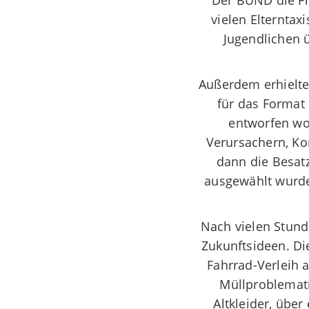
Der BUND die Fr
vielen Elternta
Jugendlichen 
Außerdem erhielte
für das Format
entworfen w
Verursachern, Ko
dann die Besatz
ausgewählt wurde
Nach vielen Stund
Zukunftsideen. Di
Fahrrad-Verleih 
Müllproblemat
Altkleider, übe