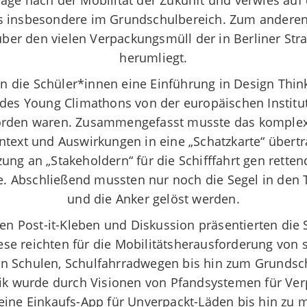
age nach der Mobilität der Zukunft und verwies auf
xis insbesondere im Grundschulbereich. Zum anderen 
über den vielen Verpackungsmüll der in Berliner Str
herumliegt.
n die Schüler*innen eine Einführung in Design Thin
 des Young Climathons von der europäischen Institut
orden waren. Zusammengefasst musste das komplex
ntext und Auswirkungen in eine „Schatzkarte“ übert
ung an „Stakeholdern“ für die Schifffahrt gen rette
. Abschließend mussten nur noch die Segel in den 
und die Anker gelöst werden.
en Post-it-Kleben und Diskussion präsentierten die 
ese reichten für die Mobilitätsherausforderung von
an Schulen, Schulfahrradwegen bis hin zum Grundsc
ik wurde durch Visionen von Pfandsystemen für Ve
r eine Einkaufs-App für Unverpackt-Läden bis hin z