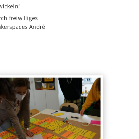
wickeln!
h freiwilliges
Makerspaces André