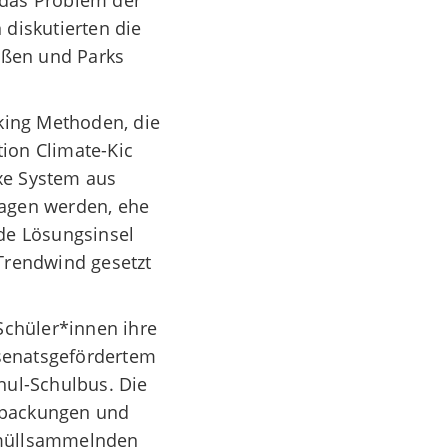
 das Problem der
diskutierten die
aßen und Parks
king Methoden, die
ion Climate-Kic
e System aus
ragen werden, ehe
nde Lösungsinsel
Trendwind gesetzt
Schüler*innen ihre
 senatsgefördertem
hul-Schulbus. Die
rpackungen und
u müllsammelnden