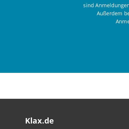
sind Anmeldungen 
Außerdem bea
Anmel
Klax.de