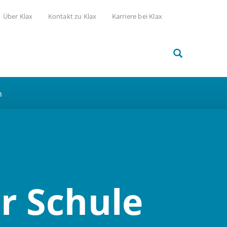
Über Klax
Kontakt zu Klax
Karriere bei Klax
h
r Schule