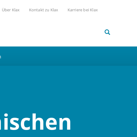
Über Klax
Kontakt zu Klax
Karriere bei Klax
h
ischen