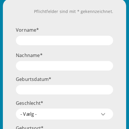
Pflichtfelder sind mit * gekennzeichnet.
Schüler/-
Vorname
in
Nachname
Geburtsdatum
Geschlecht
- Vælg -
Geburtsort