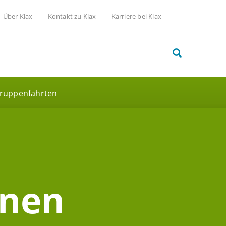
Über Klax
Kontakt zu Klax
Karriere bei Klax
ruppenfahrten
inen