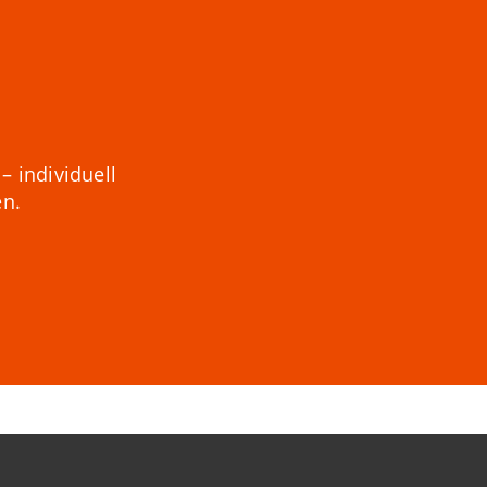
– individuell
en.