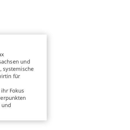
ax
rsachsen und
n, systemische
rtin für
 ihr Fokus
werpunkten
t und