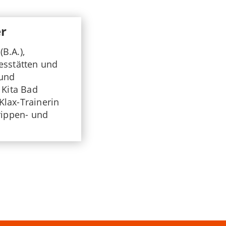
er
B.A.),
gesstätten und
 und
 Kita Bad
Klax-Trainerin
ippen- und