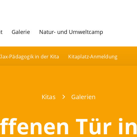
ut
Galerie
Natur- und Umweltcamp
Klax-Pädagogik in der Kita
Kitaplatz-Anmeldung
Kitas
Galerien
ffenen Tür i