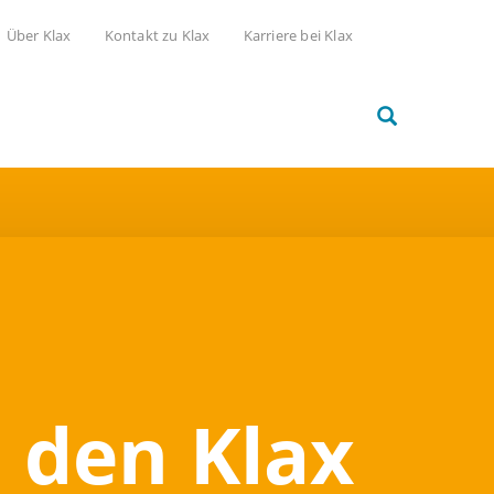
Über Klax
Kontakt zu Klax
Karriere bei Klax
n den Klax