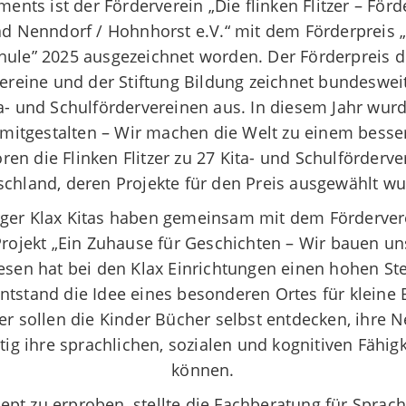
nts ist der Förderverein „Die flinken Flitzer – Förd
d Nenndorf / Hohnhorst e.V.“ mit dem Förderpreis „V
hule” 2025 ausgezeichnet worden. Der Förderpreis d
ereine und der Stiftung Bildung zeichnet bundesweit
ta- und Schulfördervereinen aus. In diesem Jahr wur
mitgestalten – Wir machen die Welt zu einem besser
en die Flinken Flitzer zu 27 Kita- und Schulförderv
chland, deren Projekte für den Preis ausgewählt w
er Klax Kitas haben gemeinsam mit dem Fördervere
s Projekt „Ein Zuhause für Geschichten – Wir bauen u
lesen hat bei den Klax Einrichtungen einen hohen St
ntstand die Idee eines besonderen Ortes für kleine 
r sollen die Kinder Bücher selbst entdecken, ihre N
tig ihre sprachlichen, sozialen und kognitiven Fähig
können.
pt zu erproben, stellte die Fachberatung für Sprach