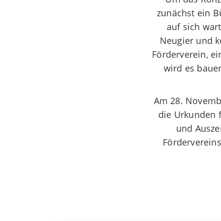
zunächst ein B
auf sich war
Neugier und k
Förderverein, e
wird es baue
Am 28. November
die Urkunden 
und Ausze
Fördervereins