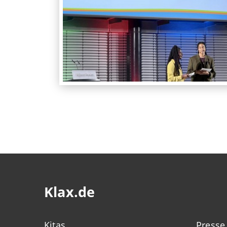
Klax.de
Kitas
Presse