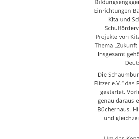
Bildungsengageme
Einrichtungen Ba
Kita und Sc
Schulförderv
Projekte von Ki
Thema „Zukunft 
Insgesamt gehör
Deuts
Die Schaumburg
Flitzer e.V.“ da
gestartet. Vor
genau daraus e
Bücherhaus. Hie
und gleichzei
Um das Konze