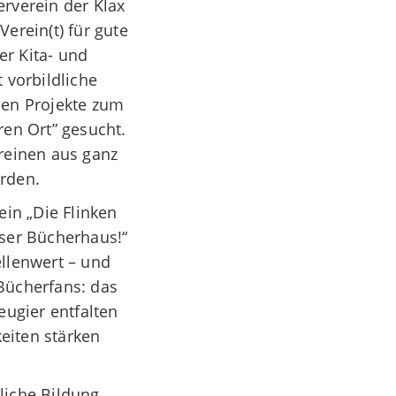
erverein der Klax
erein(t) für gute
er Kita- und
 vorbildliche
den Projekte zum
en Ort” gesucht.
ereinen aus ganz
urden.
in „Die Flinken
nser Bücherhaus!“
ellenwert – und
Bücherfans: das
eugier entfalten
keiten stärken
liche Bildung