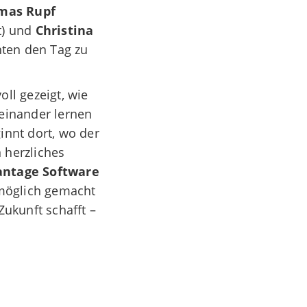
mas Rupf
t) und
Christina
hten den Tag zu
ll gezeigt, wie
neinander lernen
nnt dort, wo der
n herzliches
antage Software
 möglich gemacht
Zukunft schafft –