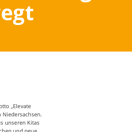
wegt
otto „Elevate
in Niedersachsen.
us unseren Kitas
schen und neue