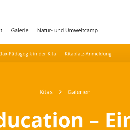
ut
Galerie
Natur- und Umweltcamp
Klax-Pädagogik in der Kita
Kitaplatz-Anmeldung
Kitas
Galerien
ducation – Ei