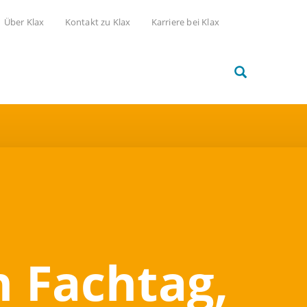
Über Klax
Kontakt zu Klax
Karriere bei Klax
n Fachtag,