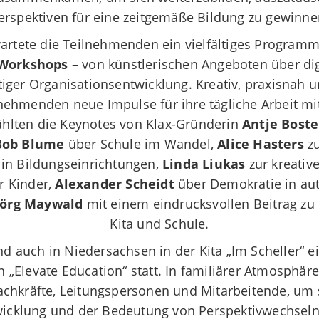
erspektiven für eine zeitgemäße Bildung zu gewinne
wartete die Teilnehmenden ein vielfältiges Program
 Workshops
– von künstlerischen Angeboten über dig
tiger Organisationsentwicklung. Kreativ, praxisnah u
lnehmenden neue Impulse für ihre tägliche Arbeit m
hlten die Keynotes von Klax-Gründerin
Antje Bost
Bob Blume
über Schule im Wandel,
Alice Hasters
zu
in Bildungseinrichtungen,
Linda Liukas
zur kreativ
r Kinder,
Alexander Scheidt
über Demokratie in aut
 Jörg Maywald
mit einem eindrucksvollen Beitrag zu 
Kita und Schule.
and auch in Niedersachsen in der Kita „Im Scheller“ e
 „Elevate Education“ statt. In familiärer Atmosphäre
chkräfte, Leitungspersonen und Mitarbeitende, um s
wicklung und der Bedeutung von Perspektivwechseln