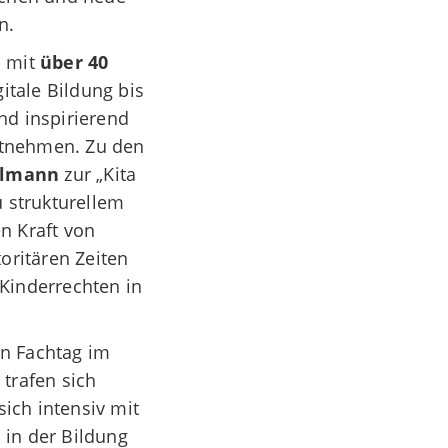
n.
m mit
über 40
itale Bildung bis
nd inspirierend
itnehmen. Zu den
elmann
zur „Kita
 strukturellem
en Kraft von
oritären Zeiten
Kinderrechten in
in Fachtag im
 trafen sich
ich intensiv mit
 in der Bildung