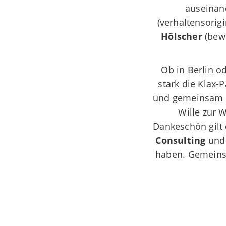
auseinan
(verhaltensorigi
Hölscher
(bewe
Ob in Berlin o
stark die Klax-
und gemeinsam B
Wille zur W
Dankeschön gilt
Consulting
un
haben.
Gemeinsa