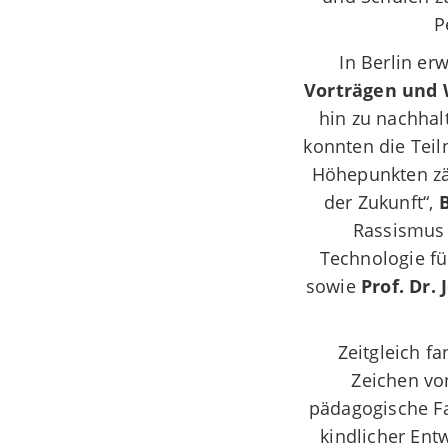
P
In Berlin er
Vorträgen und
hin zu nachhal
konnten die Tei
Höhepunkten zä
der Zukunft“,
Rassismus 
Technologie fü
sowie
Prof. Dr.
Zeitgleich f
Zeichen von
pädagogische Fa
kindlicher Ent