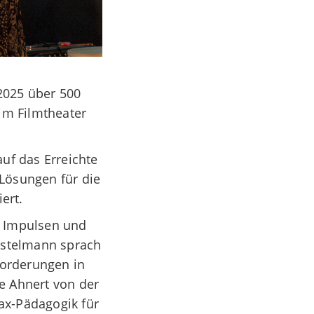
 2025
über 500
im Filmtheater
uf das Erreichte
 Lösungen für die
iert.
n Impulsen und
ostelmann sprach
forderungen in
e Ahnert von der
lax-Pädagogik für