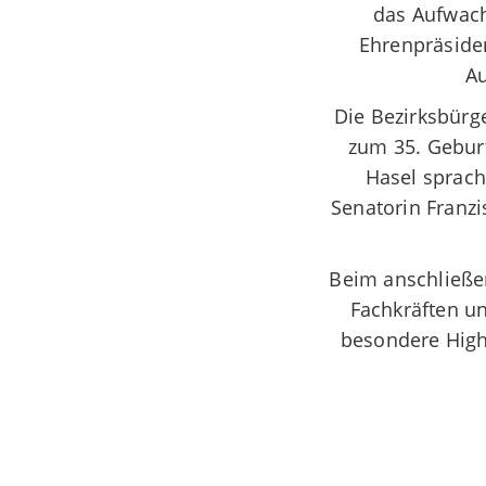
das Aufwach
Ehrenpräsiden
Au
Die Bezirksbürg
zum 35. Geburt
Hasel sprach
Senatorin Franzi
Beim anschließe
Fachkräften u
besondere Highl