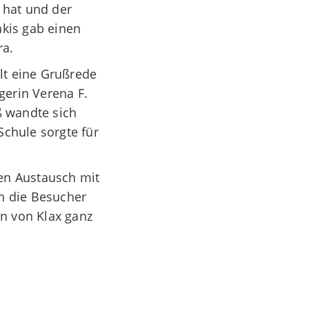
 hat und der
akis gab einen
ra.
lt eine Grußrede
gerin Verena F.
ß wandte sich
Schule sorgte für
en Austausch mit
n die Besucher
en von Klax ganz