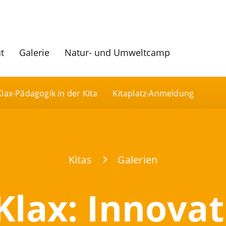
ut
Galerie
Natur- und Umweltcamp
Klax-Pädagogik in der Kita
Kitaplatz-Anmeldung
Kitas
Galerien
Klax: Innova