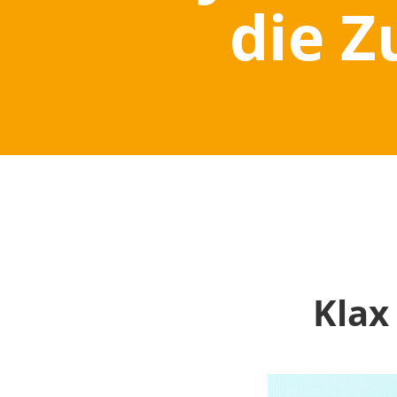
die Z
Klax