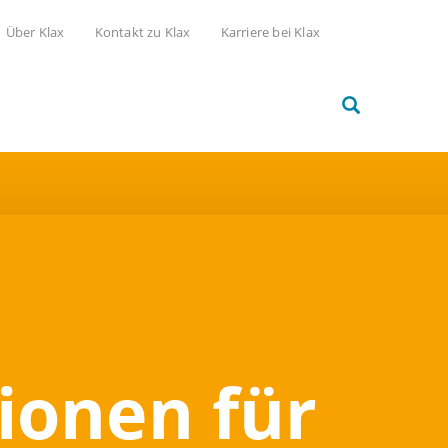
Über Klax
Kontakt zu Klax
Karriere bei Klax
tionen für