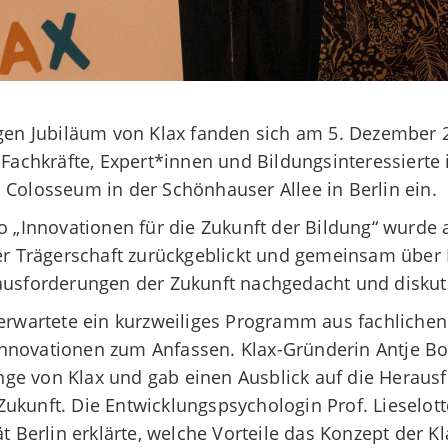
gen Jubiläum von Klax fanden sich am 5. Dezember
Fachkräfte, Expert*innen und Bildungsinteressierte
Colosseum in der Schönhauser Allee in Berlin ein.
 „Innovationen für die Zukunft der Bildung“ wurde a
ier Trägerschaft zurückgeblickt und gemeinsam über
usforderungen der Zukunft nachgedacht und diskut
erwartete ein kurzweiliges Programm aus fachliche
nnovationen zum Anfassen. Klax-Gründerin Antje B
nge von Klax und gab einen Ausblick auf die Heraus
ukunft. Die Entwicklungspsychologin Prof. Lieselott
ät Berlin erklärte, welche Vorteile das Konzept der K