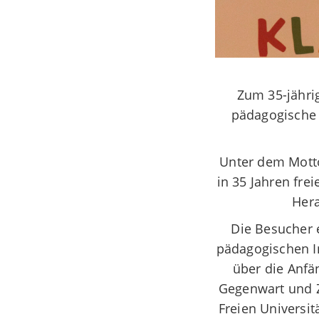
Zum 35-jähri
pädagogische 
Unter dem Motto
in 35 Jahren fre
Hera
Die Besucher 
pädagogischen I
über die Anfä
Gegenwart und Z
Freien Universit