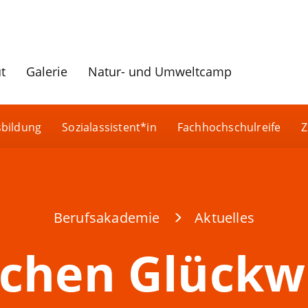
ut
Galerie
Natur- und Umweltcamp
sbildung
Sozialassistent*in
Fachhochschulreife
Z
Berufsakademie
Aktuelles
ichen Glück