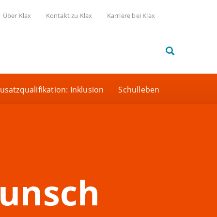
Über Klax
Kontakt zu Klax
Karriere bei Klax
usatzqualifikation: Inklusion
Schulleben
wunsch