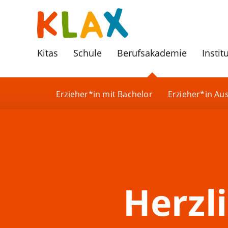
Kitas
Schule
Berufsakademie
Instit
Erzieher*in mit Bachelor
Erzieher*in Au
Herzl