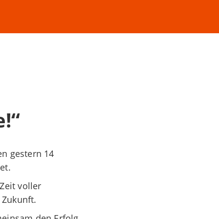
e!“
n gestern 14
et.
Zeit voller
 Zukunft.
einsam den Erfolg